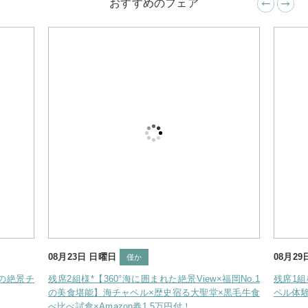
おすすめのフェア
08月23日 日曜日
08月29
僅か
の絶景チ
残席2組様*【360°海に囲まれた絶景View×福岡No.1
残席1
の美食堪能】海チャペル×歴史宿る大聖堂×黒毛牛食
ペル体験
べ比べ試食×Amazon券1.5万円付！