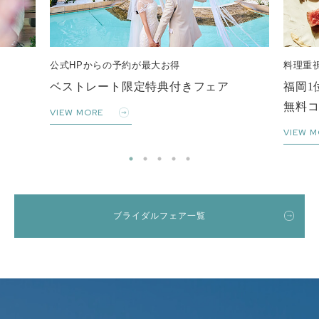
公式HPからの予約が最大お得
料理重
ベストレート限定特典付きフェア
福岡1
無料
VIEW MORE
VIEW M
ブライダルフェア一覧