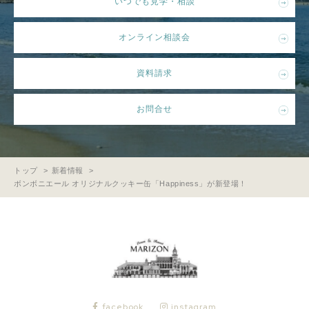
いつでも見学・相談
オンライン相談会
資料請求
お問合せ
トップ
新着情報
ボンボニエール オリジナルクッキー缶「Happiness」が新登場！
facebook
instagram