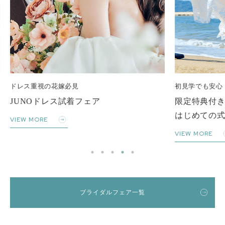
初見学でも安心
少人数
限定特典付き
家族
はじめての式場見学フェア
VIEW M
VIEW MORE
ブライダルフェア一覧