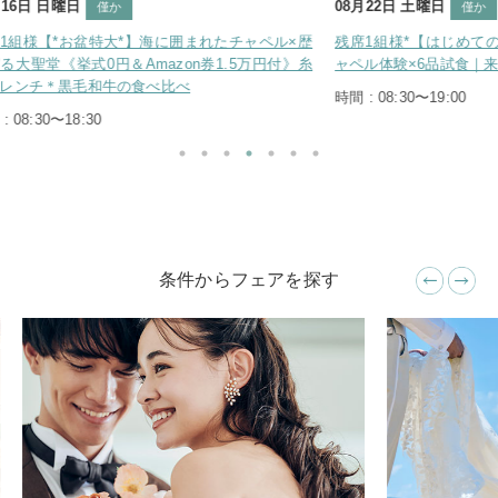
08月22日 土曜日
08月23
僅か
ャペル×歴
残席1組様*【はじめての見学に◎】海×空の絶景チ
残席2組
万円付》糸
ャペル体験×6品試食｜来館7.8万円特典
の美食
べ比べ試
時間 : 08:30〜19:00
時間 : 0
条件からフェアを探す