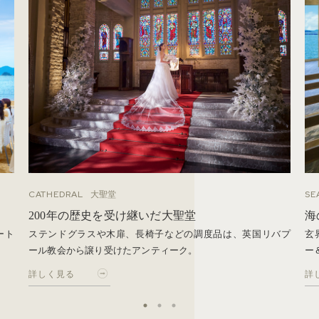
CATHEDRAL
SE
大聖堂
200年の歴史を受け継いだ大聖堂
海
ート
ステンドグラスや木扉、長椅子などの調度品は、英国リバプ
玄
ール教会から譲り受けたアンティーク。
ー
詳しく見る
詳