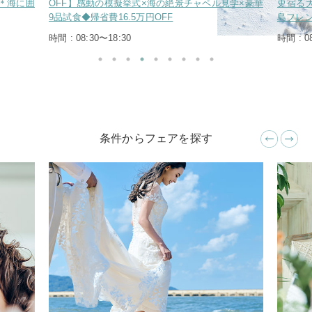
典＊海に囲
OFF】感動の模擬挙式×海の絶景チャペル見学×豪華
史宿る大
9品試食◆帰省費16.5万円OFF
島フレ
時間 : 08:30〜18:30
時間 : 0
条件からフェアを探す