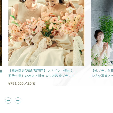
g
【組数限定*20名78万円】マリゾンで憧れを
【他プラン併
家族や親しい友人と叶える少人数婚プラン！
大切な家族と
¥781,000／20名