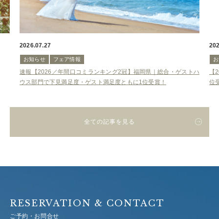
2026.07.27
202
お知らせ
フェア情報
お
速報【2026／年間口コミランキング2冠】福岡県｜総合・ゲストハ
【
ウス部門で下見満足度・ゲスト満足度ともに1位受賞！
位
全ての記事を見る
RESERVATION & CONTACT
ご予約・お問合せ