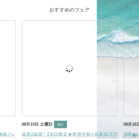
おすすめのフェア
08月15日 土曜日
08月16
僅か
】糸島フレ
残席2組様*【8/15限定★料理半額×衣裳66万円
残席1組