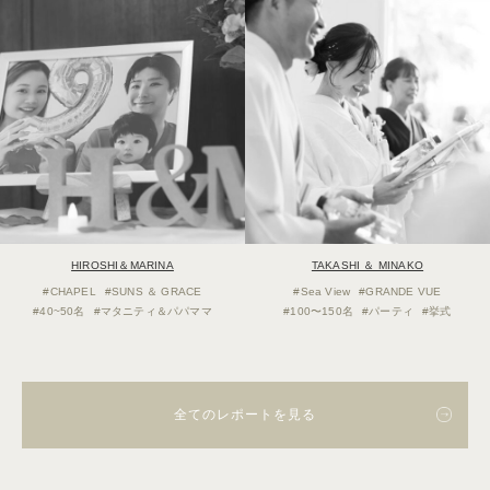
HIROSHI＆MARINA
TAKASHI ＆ MINAKO
#CHAPEL
#SUNS ＆ GRACE
#Sea View
#GRANDE VUE
#40~50名
#マタニティ＆パパママ
#100〜150名
#パーティ
#挙式
全てのレポートを見る