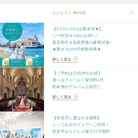
コンセプト MOVIE
【8/22㈯-23㈰は週末SP★】
＼*1軒目＆AMがお得*／
黒毛和牛＆糸島野菜の豪華試食♪
★最大78,000円来館特典★
詳しく見る
【ご予約は公式HPがお得】
選べるチャペル！挙式料0円
乾杯酒やアルバムも割引に
詳しく見る
【初見学に選ばれる秘密】
とっておきのフェアへご招待！
初見学ならドレス最大33万無料