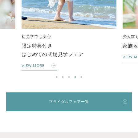
初見学でも安心
少人数
限定特典付き
家族
はじめての式場見学フェア
VIEW M
VIEW MORE
ブライダルフェア一覧