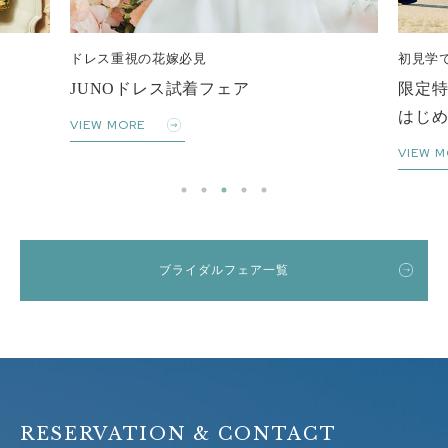
ドレス重視の花嫁必見
初見学で
JUNOドレス試着フェア
限定特
はじめ
VIEW MORE
VIEW MO
ブライダルフェア一覧
RESERVATION & CONTACT