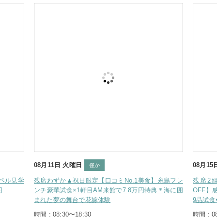
08月11日 火曜日
08月15日 土曜
僅か
学
残席わずか▲祝日限定【口コミNo.1美食】糸島フレ
残席2組様*【
ンチ豪華試食×1軒目AM来館で7.8万円特典＊海に囲
OFF】感動の
まれた夢の舞台で花嫁体験
9品試食◆帰省費
時間 : 08:30〜18:30
時間 : 08:30〜1