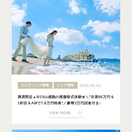
ウエディング情報
フェア情報
2026.08.06
満席間近▲8/15㈯感動の模擬挙式体験★＼*衣裳66万円＆
1軒目＆AMで7.8万円特典*／豪華3万円試食付き♪
VIEW MORE