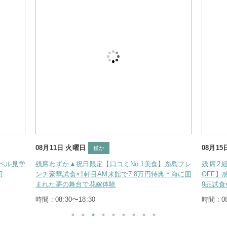
08月15日 土曜日
僅か
No.1美食】糸島フレ
残席2組様*【8/15限定★料理半額×衣裳66万
7.8万円特典＊海に囲
OFF】感動の模擬挙式×海の絶景チャペル見学×豪
9品試食◆帰省費16.5万円OFF
時間 : 08:30〜18:30