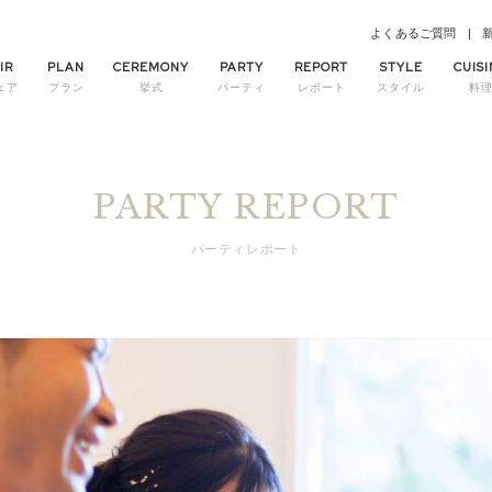
よくあるご質問
IR
PLAN
CEREMONY
PARTY
REPORT
STYLE
CUISI
ェア
プラン
挙式
パーティ
レポート
スタイル
料
PARTY REPORT
パーティレポート