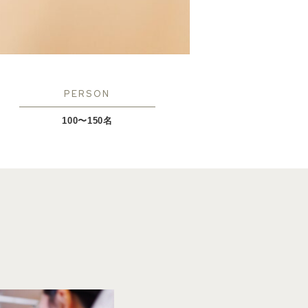
PERSON
100〜150名