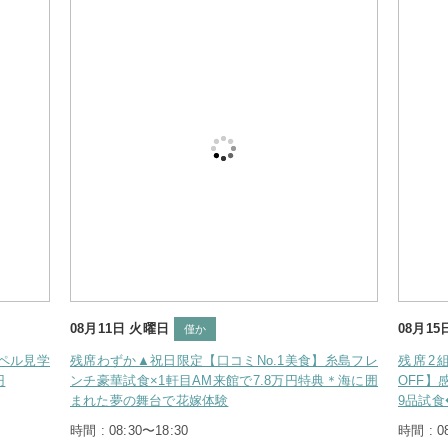
08月15日 土曜日
08月
僅か
食】糸島フレ
残席2組様*【8/15限定★料理半額×衣裳66万円
残席
特典＊海に囲
OFF】感動の模擬挙式×海の絶景チャペル見学×豪華
史宿
9品試食◆帰省費16.5万円OFF
島フ
時間 : 08:30〜18:30
時間 :