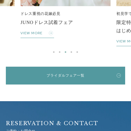
初見学でも安心
少人
限定特典付き
家
はじめての式場見学フェア
VIE
VIEW MORE
ブライダルフェア一覧
RESERVATION & CONTACT