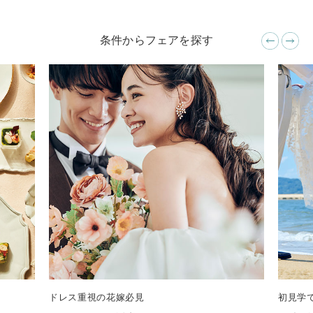
条件からフェアを探す
ドレス重視の花嫁必見
初見学