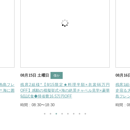
08月15日 土曜日
08月16
僅か
】糸島フレ
残席2組様*【8/15限定★料理半額×衣裳66万円
残席1組
典＊海に囲
OFF】感動の模擬挙式×海の絶景チャペル見学×豪華
史宿る大
9品試食◆帰省費16.5万円OFF
島フレ
時間 : 08:30〜18:30
時間 : 0