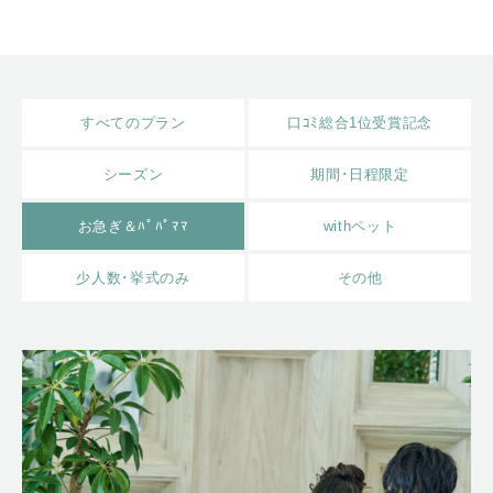
すべてのプラン
口ｺﾐ総合1位受賞記念
シーズン
期間･日程限定
お急ぎ＆ﾊﾟﾊﾟﾏﾏ
withペット
少人数･挙式のみ
その他