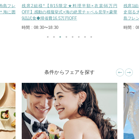
*【8/15限定★料理半額×衣裳66万円
残席1組様【*お盆特大*】海
動の模擬挙式×海の絶景チャペル見学×豪華
史宿る大聖堂《挙式0円＆Amaz
省費16.5万円OFF
島フレンチ＊黒毛和牛の食べ
30〜18:30
時間 : 08:30〜18:30
条件からフェアを探す