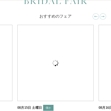
おすすめのフェア
 土曜日
08月16日 日曜日
僅か
僅か