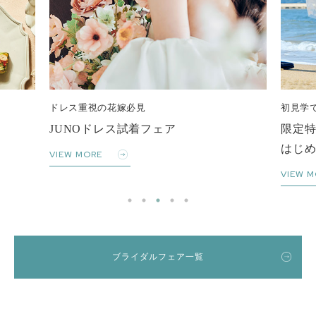
ス重視の花嫁必見
初見学でも安心
NOドレス試着フェア
限定特典付き
はじめての式場見学
 MORE
VIEW MORE
ブライダルフェア一覧