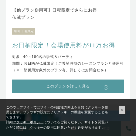
【他プラン併用可】日程限定でさらにお得！
仏滅プラン
期間･日程限定
お日柄限定！会場使用料が11万お得
対象 : 40～180名の挙式＆パーティ
期間：お日柄が仏滅限定！ご希望時期のシーズンプランと併用可
（※一部併用対象外のプラン有、詳しくはお問合せを）
このプランを詳しく見る
このウェブサイトではサイトの利便性の向上を目的にクッキーを使
×
用します。ブラウザの設定によりクッキーの機能を変更することも
できます。
詳細は
クッキーポリシー
についてをご覧ください。サイトを閲覧い
ただく際には、クッキーの使用に同意いただく必要があります。
フェア予約
いつでも見学・相談