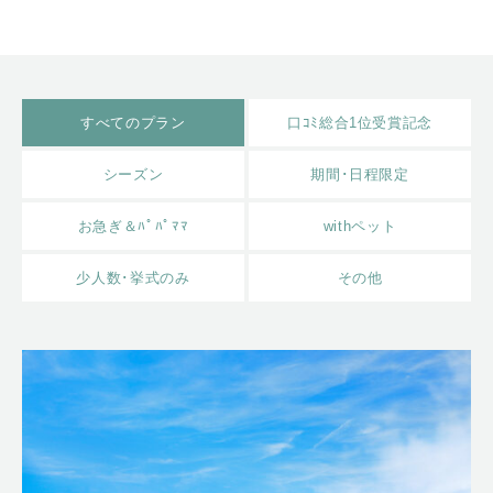
すべてのプラン
口ｺﾐ総合1位受賞記念
シーズン
期間･日程限定
お急ぎ＆ﾊﾟﾊﾟﾏﾏ
withペット
少人数･挙式のみ
その他