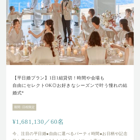
【平日婚プラン】1日1組貸切！時間や会場も
自由にセレクトOK◎お好きなシーズンで叶う憧れの結
婚式*
期間･日程限定
¥1,681,130／60名
今、注目の平日婚●自由に選べるパーティ時間●お日柄や記念