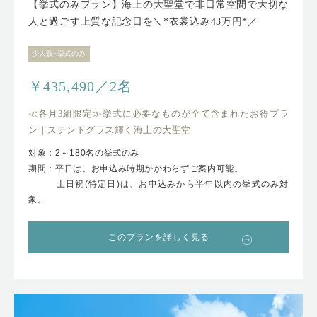
【挙式のみプラン】海上の大聖堂で非日常空間で大切な
人と過ごす上質な記念日を＼*衣裳込み43万円*／
少人数･挙式のみ
￥435,490／2名
≪各月3組限定≫挙式に必要なものが全て含まれたお得プラ
ン｜ステンドグラス輝く海上の大聖堂
対象：2～180名の挙式のみ
期間：平日は、お申込み時期かかわらずご案内可能。
土日祝(特定日)は、お申込みから半年以内の挙式のみ対
象。
このプランを詳しく見る