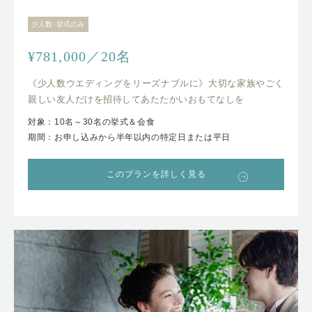
少人数･挙式のみ
¥781,000／20名
《少人数ウエディングをリーズナブルに》大切な家族やごく
親しい友人だけを招待してあたたかいおもてなしを
対象：10名～30名の挙式＆会食
期間：お申し込みから半年以内の特定日または平日
このプランを詳しく見る