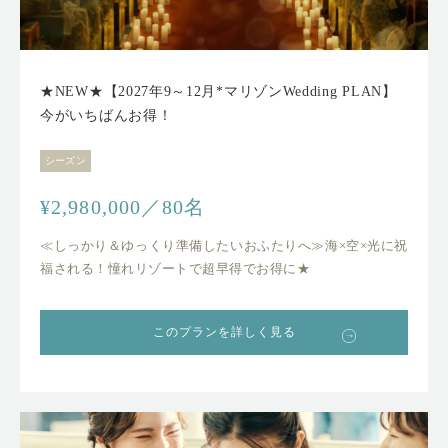
★NEW★【2027年9～12月*マリゾンWedding PLAN】
今がいちばんお得！
シーズン
¥2,980,000／80名
≪しっかり＆ゆっくり準備したいおふたりへ≫海×空×光に祝
福される！憧れリゾートで超早得でお得に★
このプランを詳しく見る